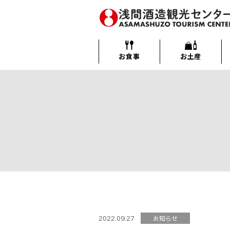
メ
イ
ン
浅間酒造観光センター
コ
ン
お食事
お土産
テ
ン
ツ
へ
移
動
す
る
お知らせ
2022.09.27