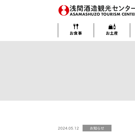
メ
イ
ン
浅間酒造観光センター
コ
ン
お食事
お土産
テ
ン
ツ
へ
移
動
す
る
お知らせ
2024.05.12