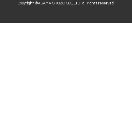
Copyright ©
ASAMA SHUZO CO., LTD.
all rights reserved.