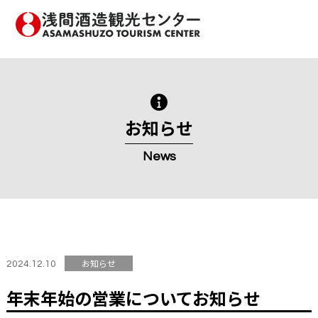
メ
イ
ン
浅間酒造観光センター
コ
ン
テ
ン
ツ
へ
お知らせ
移
動
News
す
る
お知らせ
2024.12.10
年末年始の営業についてお知らせ