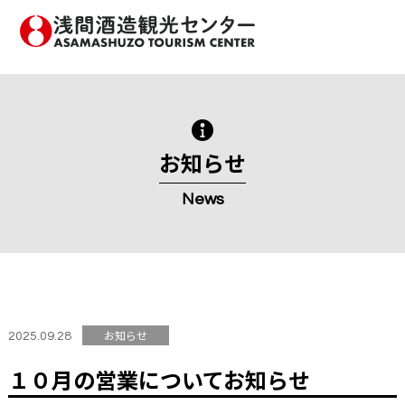
メ
イ
ン
浅間酒造観光センター
コ
ン
テ
ン
ツ
へ
お知らせ
移
動
News
す
る
お知らせ
2025.09.28
１０月の営業についてお知らせ