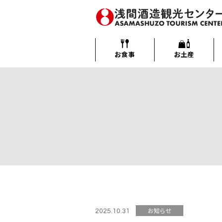
メ
イ
ン
浅間酒造観光センター
コ
ン
お食事
お土産
テ
ン
ツ
へ
移
動
す
る
お知らせ
2025.10.31